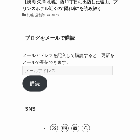
【焼肉 矢澤 札幌】西11丁目に出店した理由。プ
リンスホテル近くの“隠れ家”を読み解く
札幌-店舗等
3078
ブログをメールで購読
メールアドレスを記入して購読すると、更新を
メールで受信できます。
メ
ー
ル
購読
ア
ド
レ
SNS
ス