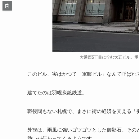
大通西5丁目に佇む大五ビル。
このビル、実はかつて「軍艦ビル」なんて呼ばれ
建てたのは羽幌炭鉱鉄道。
戦後間もない札幌で、まさに街の経済を支える「
外観は、雨風に強いゴツゴツとした御影石。その
勢いが伝わってくるようです。