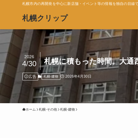
札幌市内の再開発を中心に新店舗・イベント等の情報を独自の目線
札幌クリップ
2026
札幌に積もった時間。大通西
4/30
広告
2026年4月30日
札幌-建物
ホーム
札幌-その他
札幌-建物