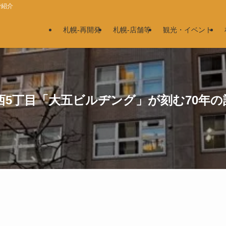
で紹介
札幌-再開発
札幌-店舗等
観光・イベント
5丁目「大五ビルヂング」が刻む70年の