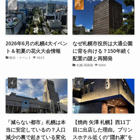
2026年6月の札幌4大イベン
なぜ札幌市役所は大通公園
ト＆初夏の花火大会情報
に背を向ける？150年続く
配置の謎と再開発
観光・イベント
6915
札幌-再開発
5966
「減らない都市」札幌は本
【焼肉 矢澤 札幌】西11丁
当に安定しているの？人口
目に出店した理由。プリン
減少の裏で起きている変化
スホテル近くの“隠れ家”を