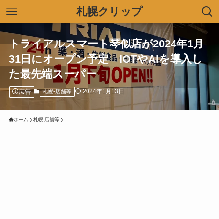
札幌クリップ
トライアルスマート琴似店が2024年1月
31日にオープン予定 IOTやAIを導入し
た最先端スーパー
広告
2024年1月13日
札幌-店舗等
ホーム
札幌-店舗等