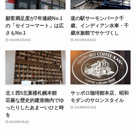
顧客満足度が7年連続No.1
道の駅サーモンパーク千
の「セイコーマート」は広
歳、インディアン水車・千
さもNo.1
歳水族館でサケづくし
2023年4月20日
2023年9月20日
北１西5北菓楼札幌本館
サッポロ珈琲館本店、昭和
荘厳な歴史的建造物内でゆ
モダンのサロンスタイル
ったりしたあまーいひと時
2019年8月19日
を
2020年9月4日