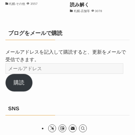
読み解く
札幌-その他
3557
札幌-店舗等
3078
ブログをメールで購読
メールアドレスを記入して購読すると、更新をメールで
受信できます。
メ
ー
ル
購読
ア
ド
レ
SNS
ス