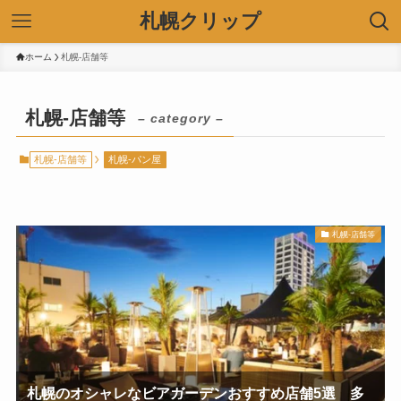
札幌クリップ
ホーム
札幌-店舗等
札幌-店舗等
– category –
札幌-店舗等
札幌-パン屋
札幌-店舗等
札幌のオシャレなビアガーデンおすすめ店舗5選 多