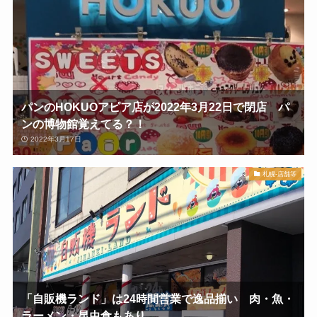
パンのHOKUOアピア店が2022年3月22日で閉店 パ
ンの博物館覚えてる？！
2022年3月17日
札幌-店舗等
「自販機ランド」は24時間営業で逸品揃い 肉・魚・
ラーメン・昆虫食もあり