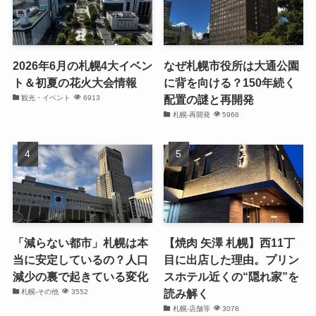
2026年6月の札幌4大イベン
なぜ札幌市役所は大通公園
ト＆初夏の花火大会情報
に背を向ける？150年続く
配置の謎と再開発
観光・イベント
6913
札幌-再開発
5966
「減らない都市」札幌は本
【焼肉 矢澤 札幌】西11丁
当に安定しているの？人口
目に出店した理由。プリン
減少の裏で起きている変化
スホテル近くの“隠れ家”を
読み解く
札幌-その他
3552
札幌-店舗等
3078