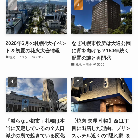
2026年6月の札幌4大イベン
なぜ札幌市役所は大通公園
ト＆初夏の花火大会情報
に背を向ける？150年続く
配置の謎と再開発
観光・イベント
6914
札幌-再開発
5966
「減らない都市」札幌は本
【焼肉 矢澤 札幌】西11丁
当に安定しているの？人口
目に出店した理由。プリン
減少の裏で起きている変化
スホテル近くの“隠れ家”を