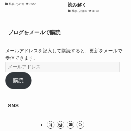
読み解く
札幌-その他
3555
札幌-店舗等
3078
ブログをメールで購読
メールアドレスを記入して購読すると、更新をメールで
受信できます。
メ
ー
ル
購読
ア
ド
レ
SNS
ス