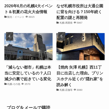
2026年6月の札幌4大イベン
なぜ札幌市役所は大通公園
ト＆初夏の花火大会情報
に背を向ける？150年続く
配置の謎と再開発
観光・イベント
6915
札幌-再開発
5967
「減らない都市」札幌は本
【焼肉 矢澤 札幌】西11丁
当に安定しているの？人口
目に出店した理由。プリン
減少の裏で起きている変化
スホテル近くの“隠れ家”を
読み解く
札幌-その他
3570
札幌-店舗等
3080
ブログをメールで購読