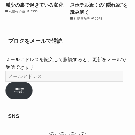
減少の裏で起きている変化
スホテル近くの“隠れ家”を
読み解く
札幌-その他
3555
札幌-店舗等
3078
ブログをメールで購読
メールアドレスを記入して購読すると、更新をメールで
受信できます。
メ
ー
ル
購読
ア
ド
レ
SNS
ス