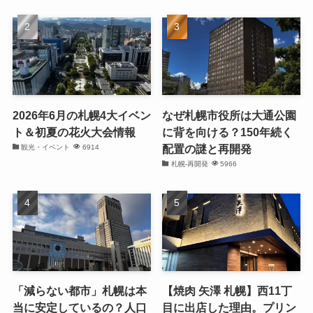
2026年6月の札幌4大イベン
なぜ札幌市役所は大通公園
ト＆初夏の花火大会情報
に背を向ける？150年続く
配置の謎と再開発
観光・イベント
6914
札幌-再開発
5966
「減らない都市」札幌は本
【焼肉 矢澤 札幌】西11丁
当に安定しているの？人口
目に出店した理由。プリン