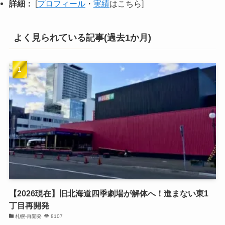
詳細：
[
プロフィール
・
実績
はこちら]
よく見られている記事(過去1か月)
【2026現在】旧北海道四季劇場が解体へ！進まない東1
丁目再開発
札幌-再開発
8107