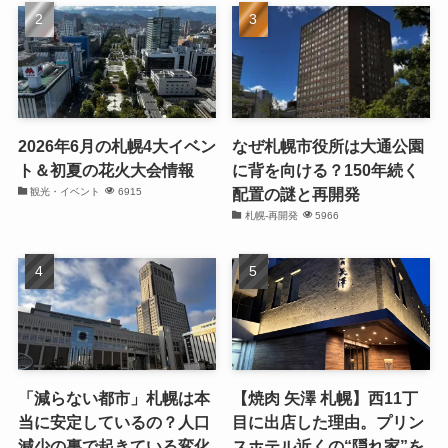
2026年6月の札幌4大イベン
なぜ札幌市役所は大通公園
ト＆初夏の花火大会情報
に背を向ける？150年続く
配置の謎と再開発
観光・イベント
6915
札幌-再開発
5966
「減らない都市」札幌は本
【焼肉 矢澤 札幌】西11丁
当に安定しているの？人口
目に出店した理由。プリン
減少の裏で起きている変化
スホテル近くの“隠れ家”を