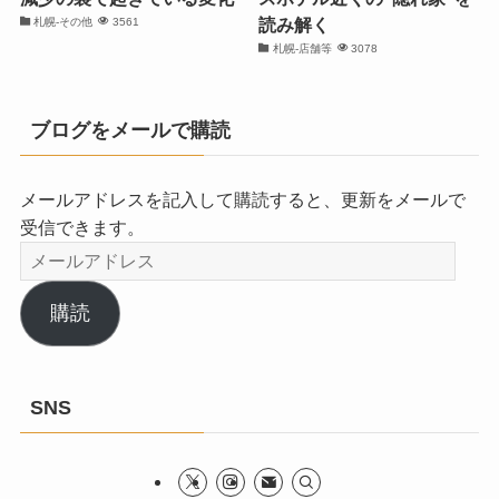
読み解く
札幌-その他
3561
札幌-店舗等
3078
ブログをメールで購読
メールアドレスを記入して購読すると、更新をメールで
受信できます。
メ
ー
ル
購読
ア
ド
レ
SNS
ス