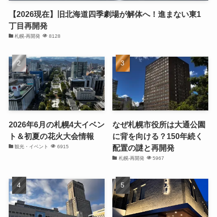
【2026現在】旧北海道四季劇場が解体へ！進まない東1
丁目再開発
札幌-再開発
8128
2026年6月の札幌4大イベン
なぜ札幌市役所は大通公園
ト＆初夏の花火大会情報
に背を向ける？150年続く
配置の謎と再開発
観光・イベント
6915
札幌-再開発
5967