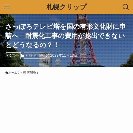
札幌クリップ
さっぽろテレビ塔を国の有形文化財に申
請へ 耐震化工事の費用が捻出できない
とどうなるの？！
広告
2023年11月13日
札幌-再開発
ホーム
札幌-再開発