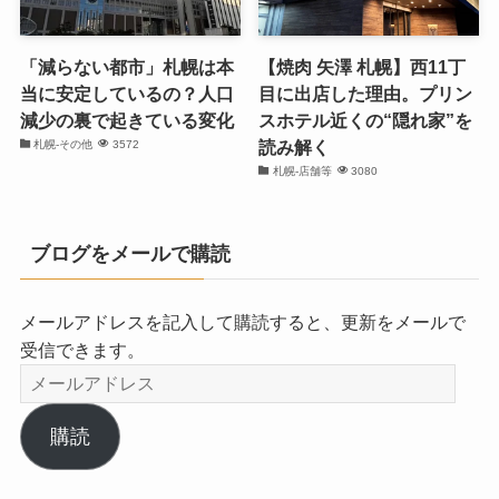
「減らない都市」札幌は本
【焼肉 矢澤 札幌】西11丁
当に安定しているの？人口
目に出店した理由。プリン
減少の裏で起きている変化
スホテル近くの“隠れ家”を
読み解く
札幌-その他
3572
札幌-店舗等
3080
ブログをメールで購読
メールアドレスを記入して購読すると、更新をメールで
受信できます。
メ
ー
ル
購読
ア
ド