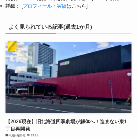
詳細：
[
プロフィール
・
実績
はこちら]
よく見られている記事(過去1か月)
【2026現在】旧北海道四季劇場が解体へ！進まない東1
丁目再開発
札幌-再開発
8121