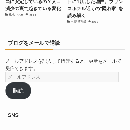
当に安定しているの？人口
目に出店した理由。プリン
減少の裏で起きている変化
スホテル近くの“隠れ家”を
読み解く
札幌-その他
3565
札幌-店舗等
3079
ブログをメールで購読
メールアドレスを記入して購読すると、更新をメールで
受信できます。
メ
ー
ル
購読
ア
ド
レ
SNS
ス