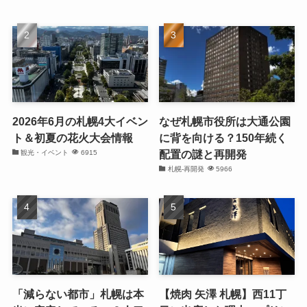
2026年6月の札幌4大イベン
なぜ札幌市役所は大通公園
ト＆初夏の花火大会情報
に背を向ける？150年続く
配置の謎と再開発
観光・イベント
6915
札幌-再開発
5966
「減らない都市」札幌は本
【焼肉 矢澤 札幌】西11丁