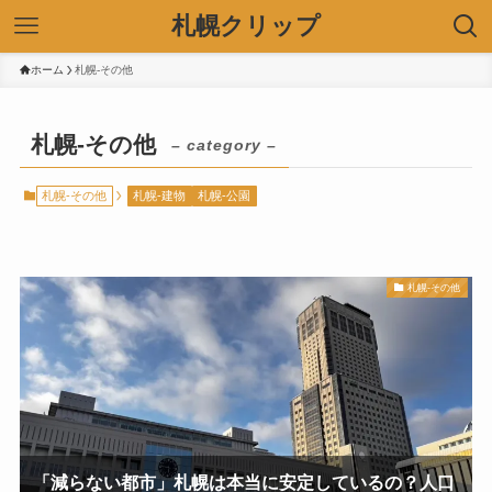
札幌クリップ
ホーム
札幌-その他
札幌-その他
– category –
札幌-その他
札幌-建物
札幌-公園
札幌-その他
「減らない都市」札幌は本当に安定しているの？人口