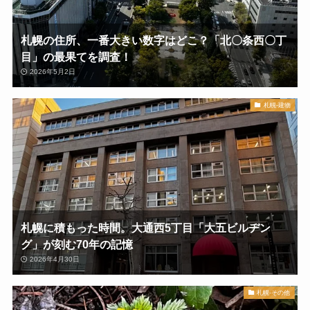
札幌の住所、一番大きい数字はどこ？「北〇条西〇丁
目」の最果てを調査！
2026年5月2日
札幌-建物
札幌に積もった時間。大通西5丁目「大五ビルヂン
グ」が刻む70年の記憶
2026年4月30日
札幌-その他