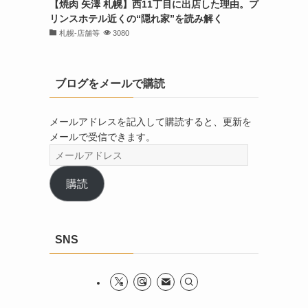
【焼肉 矢澤 札幌】西11丁目に出店した理由。プ
リンスホテル近くの“隠れ家”を読み解く
札幌-店舗等
3080
ブログをメールで購読
メールアドレスを記入して購読すると、更新を
メールで受信できます。
メ
ー
ル
購読
ア
ド
レ
SNS
ス