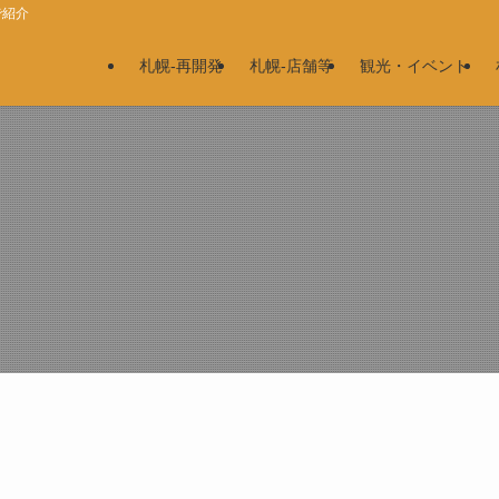
で紹介
札幌-再開発
札幌-店舗等
観光・イベント