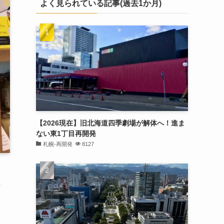
よく見られている記事(過去1か月)
【2026現在】旧北海道四季劇場が解体へ！進ま
ない東1丁目再開発
札幌-再開発
8127