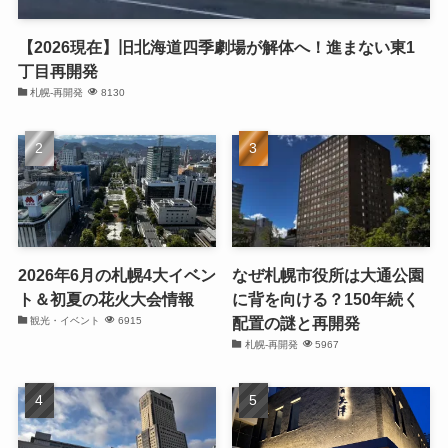
【2026現在】旧北海道四季劇場が解体へ！進まない東1
丁目再開発
札幌-再開発
8130
2026年6月の札幌4大イベン
なぜ札幌市役所は大通公園
ト＆初夏の花火大会情報
に背を向ける？150年続く
配置の謎と再開発
観光・イベント
6915
札幌-再開発
5967