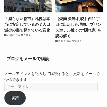
「減らない都市」札幌は本
【焼肉 矢澤 札幌】西11丁
当に安定しているの？人口
目に出店した理由。プリン
減少の裏で起きている変化
スホテル近くの“隠れ家”を
読み解く
札幌-その他
3573
札幌-店舗等
3082
ブログをメールで購読
メールアドレスを記入して購読すると、更新をメールで
受信できます。
メ
ー
ル
購読
ア