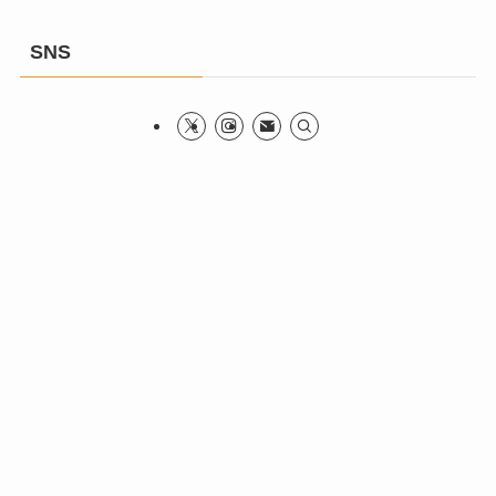
ド
レ
SNS
ス